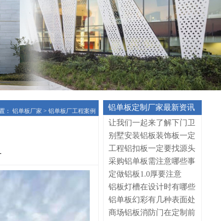
铝单板定制厂家最新资讯
置：
铝单板厂家
>
铝单板厂工程案例
让我们一起来了解下门卫
别墅安装铝板装饰板一定
工程铝扣板一定要找源头
厂
采购铝单板需注意哪些事
定做铝板1.0厚要注意
铝板灯槽在设计时有哪些
铝单板幻彩有几种表面处
商场铝板消防门在定制前